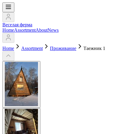
Веселая ферма
Home
Assortment
About
News
Home
Assortment
Проживание
Таежник 1